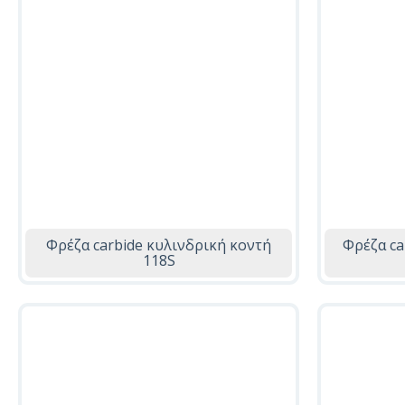
Φρέζα carbide κυλινδρική κοντή
Φρέζα ca
118S