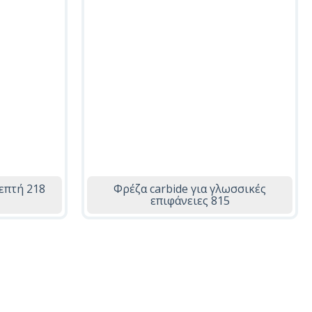
επτή 218
Φρέζα carbide για γλωσσικές
επιφάνειες 815