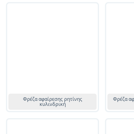
Φρέζα αφαίρεσης ρητίνης
Φρέζα αφ
κυλινδρική