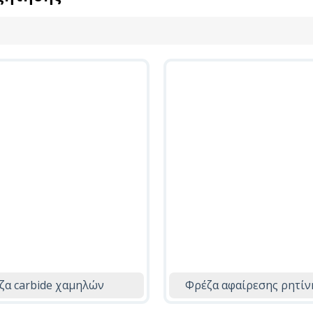
ζα carbide χαμηλών
Φρέζα αφαίρεσης ρητίν