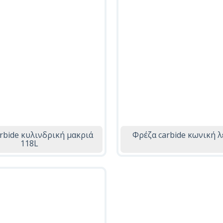
rbide κυλινδρική μακριά
Φρέζα carbide κωνική λ
118L