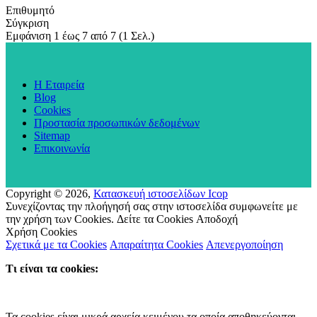
Επιθυμητό
Σύγκριση
Εμφάνιση 1 έως 7 από 7 (1 Σελ.)
Η Εταιρεία
Blog
Cookies
Προστασία προσωπικών δεδομένων
Sitemap
Επικοινωνία
Copyright ©
2026,
Κατασκευή ιστοσελίδων Icop
Συνεχίζοντας την πλοήγησή σας στην ιστοσελίδα συμφωνείτε με
την χρήση των Cookies.
Δείτε τα Cookies
Αποδοχή
Χρήση Cookies
Σχετικά με τα Cookies
Απαραίτητα Cookies
Απενεργοποίηση
Τι είναι τα cookies:
Τα cookies είναι μικρά αρχεία κειμένου τα οποία αποθηκεύονται