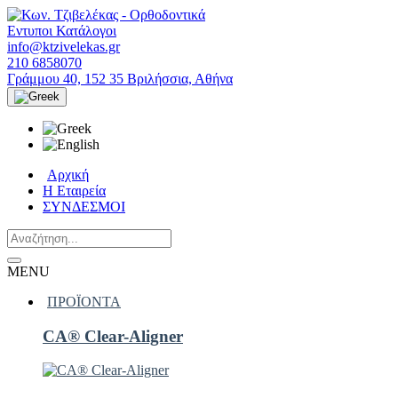
Εντυποι Κατάλογοι
info@ktzivelekas.gr
210 6858070
Γράμμου 40, 152 35 Βριλήσσια, Αθήνα
Αρχική
Η Εταιρεία
ΣΥΝΔΕΣΜΟΙ
MENU
ΠΡΟΪΟΝΤΑ
CA® Clear-Aligner