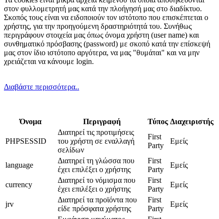
στον φυλλομετρητή μας κατά την πλοήγησή μας στο διαδίκτυο.
Σκοπός τους είναι να ειδοποιούν τον ιστότοπο που επισκέπτεται ο
χρήστης, για την προηγούμενη δραστηριότητά του. Συνήθως
περιγράφουν στοιχεία μας όπως όνομα χρήστη (user name) και
συνθηματικό πρόσβασης (password) με σκοπό κατά την επίσκεψή
μας στον ίδιο ιστότοπο αργότερα, να μας "θυμάται" και να μην
χρειάζεται να κάνουμε login.
Διαβάστε περισσότερα..
Όνομα
Περιγραφή
Τύπος
Διαχειριστής
Διατηρεί τις προτιμήσεις
First
PHPSESSID
του χρήστη σε εναλλαγή
Εμείς
Party
σελίδων
Διατηρεί τη γλώσσα που
First
language
Εμείς
έχει επιλέξει ο χρήστης
Party
Διατηρεί το νόμισμα που
First
currency
Εμείς
έχει επιλέξει ο χρήστης
Party
Διατηρεί τα προϊόντα που
First
jrv
Εμείς
είδε πρόσφατα χρήστης
Party