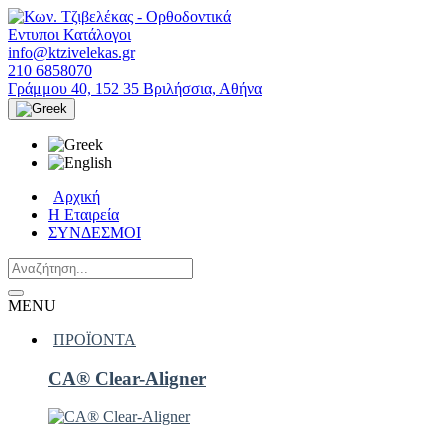
Εντυποι Κατάλογοι
info@ktzivelekas.gr
210 6858070
Γράμμου 40, 152 35 Βριλήσσια, Αθήνα
Αρχική
Η Εταιρεία
ΣΥΝΔΕΣΜΟΙ
MENU
ΠΡΟΪΟΝΤΑ
CA® Clear-Aligner