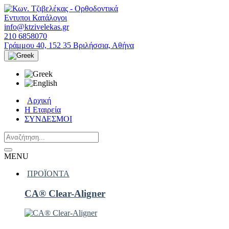
Εντυποι Κατάλογοι
info@ktzivelekas.gr
210 6858070
Γράμμου 40, 152 35 Βριλήσσια, Αθήνα
Αρχική
Η Εταιρεία
ΣΥΝΔΕΣΜΟΙ
MENU
ΠΡΟΪΟΝΤΑ
CA® Clear-Aligner