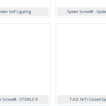
pider Self Ligating
Spider Screw® - Spid
r Screw® - STERILE R
T.A.D. NiTi Closed S